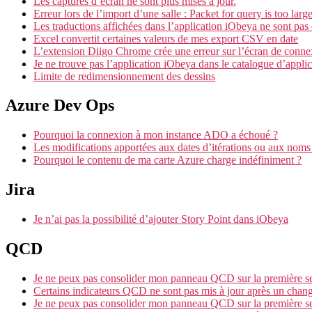
Les captures d’écran ne sont plus mises à jour.
Erreur lors de l’import d’une salle : Packet for query is too larg
Les traductions affichées dans l’application iObeya ne sont pas
Excel convertit certaines valeurs de mes export CSV en date
L’extension Diigo Chrome crée une erreur sur l’écran de conne
Je ne trouve pas l’application iObeya dans le catalogue d’appli
Limite de redimensionnement des dessins
Azure Dev Ops
Pourquoi la connexion à mon instance ADO a échoué ?
Les modifications apportées aux dates d’itérations ou aux noms 
Pourquoi le contenu de ma carte Azure charge indéfiniment ?
Jira
Je n’ai pas la possibilité d’ajouter Story Point dans iObeya
QCD
Je ne peux pas consolider mon panneau QCD sur la première 
Certains indicateurs QCD ne sont pas mis à jour après un cha
Je ne peux pas consolider mon panneau QCD sur la première 