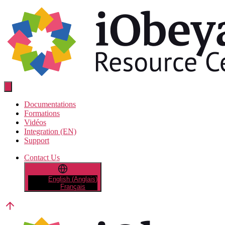
Aller
au
contenu
Documentations
Formations
Vidéos
Integration (EN)
Support
Contact Us
English
(
Anglais
)
Français