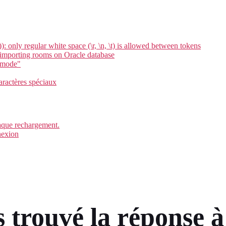
only regular white space (\r, \n, \t) is allowed between tokens
mporting rooms on Oracle database
e mode"
aractères spéciaux
haque rechargement.
nexion
 trouvé la réponse à