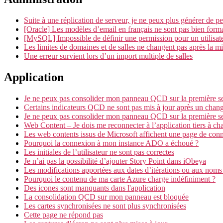
Suite à une réplication de serveur, je ne peux plus générer de p
[Oracle] Les modèles d’email en français ne sont pas bien form
[MySQL] Impossible de définir une permission pour un utilisat
Les limites de domaines et de salles ne changent pas après la mis
Une erreur survient lors d’un import multiple de salles
Application
Je ne peux pas consolider mon panneau QCD sur la première 
Certains indicateurs QCD ne sont pas mis à jour après un cha
Je ne peux pas consolider mon panneau QCD sur la première 
Web Content – Je dois me reconnecter à l’application tiers à c
Les web contents issus de Microsoft affichent une page de con
Pourquoi la connexion à mon instance ADO a échoué ?
Les initiales de l’utilisateur ne sont pas correctes
Je n’ai pas la possibilité d’ajouter Story Point dans iObeya
Les modifications apportées aux dates d’itérations ou aux noms 
Pourquoi le contenu de ma carte Azure charge indéfiniment ?
Des icones sont manquants dans l'application
La consolidation QCD sur mon panneau est bloquée
Les cartes synchronisées ne sont plus synchronisées
Cette page ne répond pas