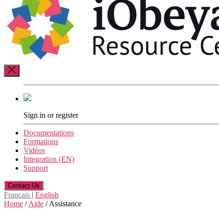
Sign in or register
Documentations
Formations
Vidéos
Integration (EN)
Support
Contact Us
Français
|
English
Home
/
Aide
/
Assistance