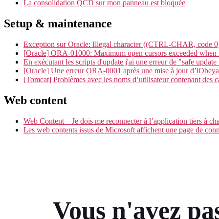
La consolidation QCD sur mon panneau est bloquée
Setup & maintenance
Exception sur Oracle: Illegal character ((CTRL-CHAR, code 0)): 
[Oracle] ORA-01000: Maximum open cursors exceeded when i
En exécutant les scripts d'update j'ai une erreur de "safe updat
[Oracle] Une erreur ORA-0001 après une mise à jour d’iObeya
[Tomcat] Problèmes avec les noms d’utilisateur contenant des c
Web content
Web Content – Je dois me reconnecter à l’application tiers à c
Les web contents issus de Microsoft affichent une page de con
Vous n'avez pas