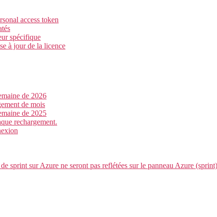
ersonal access token
atés
eur spécifique
e à jour de la licence
semaine de 2026
ngement de mois
semaine de 2025
haque rechargement.
nexion
de sprint sur Azure ne seront pas reflétées sur le panneau Azure (sprin