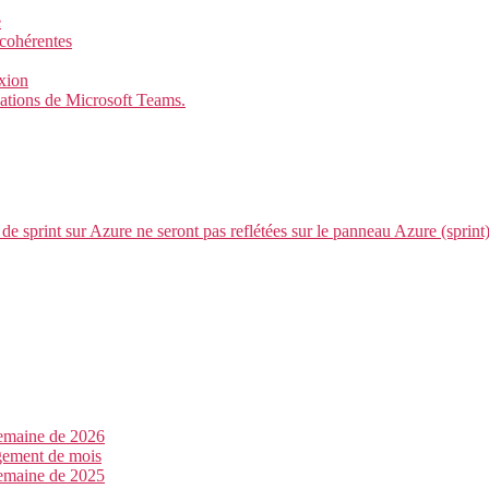
e
 cohérentes
xion
cations de Microsoft Teams.
de sprint sur Azure ne seront pas reflétées sur le panneau Azure (sprin
semaine de 2026
ngement de mois
semaine de 2025