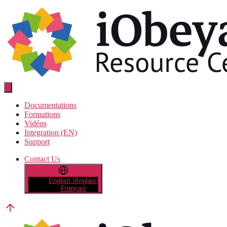
Aller
au
contenu
Resource
Center
Documentations
Formations
Vidéos
Integration (EN)
Support
Contact Us
English
(
Anglais
)
Français