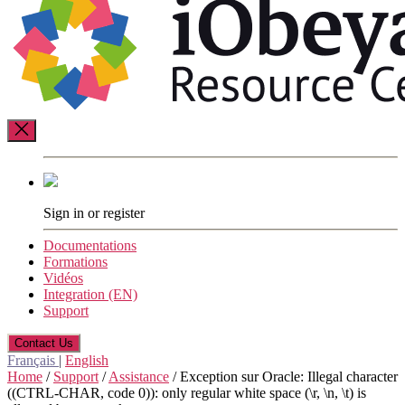
Resource
Center
Sign in or register
Documentations
Formations
Vidéos
Integration (EN)
Support
Contact Us
Français
|
English
Home
/
Support
/
Assistance
/
Exception sur Oracle: Illegal character
((CTRL-CHAR, code 0)): only regular white space (\r, \n, \t) is